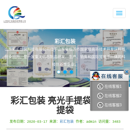
无
纺
布
手
提
袋,
彩汇包装
无
山东彩汇包装科技有限公司位于山东省临沂市国家级高新技术开发区科技
纺
布
创业园内，是一家集无纺布制品研发、生产、销售和国际贸易于一体的科
袋,
技创新性企业。
专
业
无
纺
布
在线客服1
袋
在线客服2
生
彩汇包装 亮光手提袋 定做手
产
在线客服3
厂
提袋
家
彩汇包装
发布日期：2020-03-17 来源：
作者：admin 访问量：3483