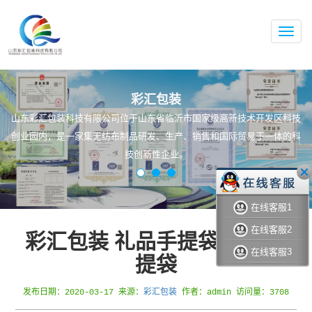
无
纺
布
手
提
袋,
彩汇包装
无
山东彩汇包装科技有限公司位于山东省临沂市国家级高新技术开发区科技
纺
布
创业园内，是一家集无纺布制品研发、生产、销售和国际贸易于一体的科
袋,
技创新性企业。
专
业
无
纺
布
在线客服1
袋
在线客服2
生
彩汇包装 礼品手提袋 购物手
产
在线客服3
厂
提袋
家
彩汇包装
发布日期：2020-03-17 来源：
作者：admin 访问量：3708